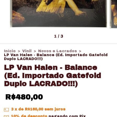
1
/
3
Início
>
Vinil
>
Novos e Lacrados
>
LP Van Halen - Balance (Ed. Importado Gatefold
Duplo LACRADO!!!)
LP Van Halen - Balance
(Ed. Importado Gatefold
Duplo LACRADO!!!)
R$480,00
3
x de
R$160,00
sem juros
10% de desconto
pagando com Pix