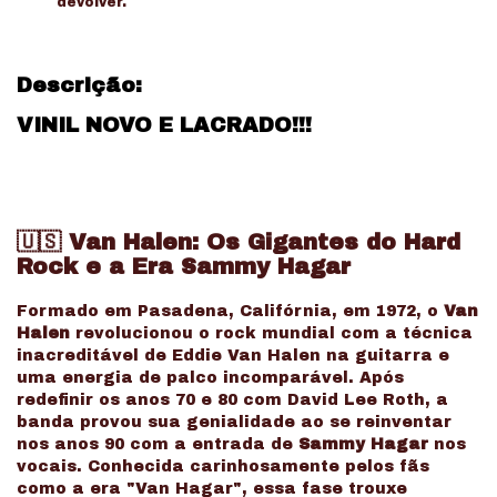
devolver.
Descrição:
VINIL NOVO E LACRADO!!!
🇺🇸 Van Halen: Os Gigantes do Hard
Rock e a Era Sammy Hagar
Formado em Pasadena, Califórnia, em 1972, o
Van
Halen
revolucionou o rock mundial com a técnica
inacreditável de Eddie Van Halen na guitarra e
uma energia de palco incomparável. Após
redefinir os anos 70 e 80 com David Lee Roth, a
banda provou sua genialidade ao se reinventar
nos anos 90 com a entrada de
Sammy Hagar
nos
vocais. Conhecida carinhosamente pelos fãs
como a era "Van Hagar", essa fase trouxe