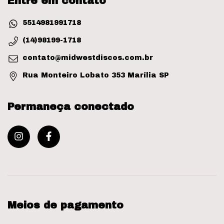
Entre em contato
5514981991718
(14)98199-1718
contato@midwestdiscos.com.br
Rua Monteiro Lobato 353 Marília SP
Permaneça conectado
Meios de pagamento