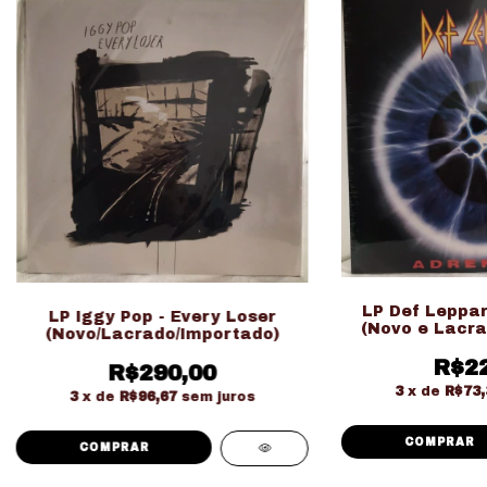
LP Def Leppar
LP Iggy Pop - Every Loser
(Novo e Lacra
(Novo/Lacrado/Importado)
R$22
R$290,00
3
x de
R$73,
3
x de
R$96,67
sem juros