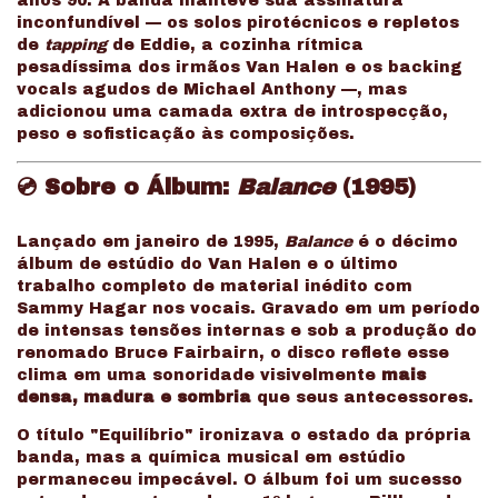
anos 90. A banda manteve sua assinatura
inconfundível — os solos pirotécnicos e repletos
de
tapping
de Eddie, a cozinha rítmica
pesadíssima dos irmãos Van Halen e os backing
vocals agudos de Michael Anthony —, mas
adicionou uma camada extra de introspecção,
peso e sofisticação às composições.
💿 Sobre o Álbum:
Balance
(1995)
Lançado em janeiro de 1995,
Balance
é o décimo
álbum de estúdio do Van Halen e o último
trabalho completo de material inédito com
Sammy Hagar nos vocais. Gravado em um período
de intensas tensões internas e sob a produção do
renomado Bruce Fairbairn, o disco reflete esse
clima em uma sonoridade visivelmente
mais
densa, madura e sombria
que seus antecessores.
O título "Equilíbrio" ironizava o estado da própria
banda, mas a química musical em estúdio
permaneceu impecável. O álbum foi um sucesso