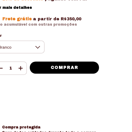
r mais detalhes
Frete grátis
a partir de
R$350,00
o acumulável com outras promoções
r
Meios de envio
tregas para o CEP:
ALTERAR CEP
CALCULAR
ça login
e use seus dados de entrega
o sei meu CEP
Compra protegida