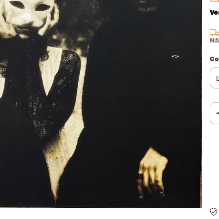
Ve
Nã
Co
En
Fa
Nã