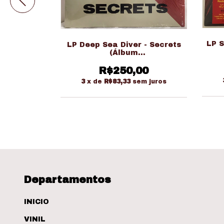
LP S
LP Deep Sea Diver - Secrets
s - Dirty
(Álbum
ado Duplo)
Novo/Lacrado/Duplo/Importado)
R$250,00
00
3
x de
R$83,33
sem juros
em juros
Departamentos
INICIO
VINIL