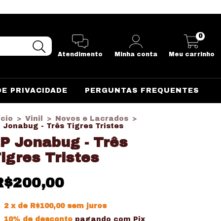
0
Atendimento
Minha conta
Meu carrinho
DE PRIVACIDADE
PERGUNTAS FREQUENTES
ício
>
Vinil
>
Novos e Lacrados
>
 Jonabug - Três Tigres Tristes
P Jonabug - Três
igres Tristes
R$200,00
2
x de
R$100,00
sem juros
10% de desconto
pagando com Pix