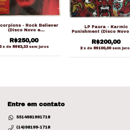
corpions - Rock Believer
LP Paura - Karmic
(Disco Novo e
Punishment (Disco Novo
Lacrado/Importado)
Lacrado/Colorido)
R$250,00
R$200,00
3
x de
R$83,33
sem juros
2
x de
R$100,00
sem juro
Entre em contato
5514981991718
(14)98199-1718