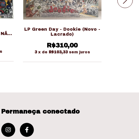
LP Tim 
LP Green Day - Dookie (Novo -
 NÃO
Nov
Lacrado)
R
R$310,00
s
3
x de
R
3
x de
R$103,33
sem juros
Permaneça conectado