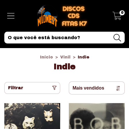
0
Início
>
Vinil
>
Indie
Indie
Filtrar