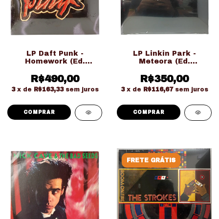
LP Daft Punk -
LP Linkin Park -
Homework (Ed.
Meteora (Ed.
Importado Duplo
Importado Gatefold
Gatefold LACRADO!!!)
R$490,00
R$350,00
LACRADO!!!)
3
x de
R$163,33
sem juros
3
x de
R$116,67
sem juros
FRETE GRÁTIS