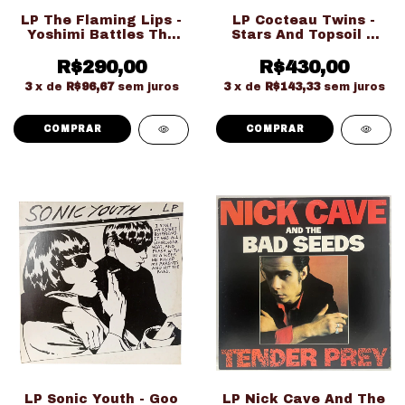
LP The Flaming Lips -
LP Cocteau Twins -
Yoshimi Battles The
Stars And Topsoil A
Pink Robots (Usado
Collection (1982-1990)
Ed. Importado)
R$290,00
(Usado Ed. Importado
R$430,00
Duplo Gatefold)
3
x de
R$96,67
sem juros
3
x de
R$143,33
sem juros
LP Sonic Youth - Goo
LP Nick Cave And The