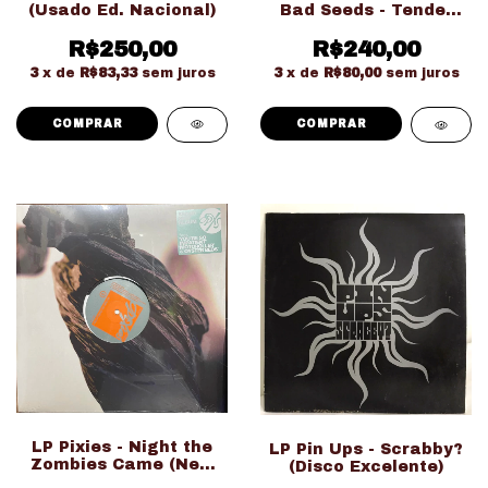
(Usado Ed. Nacional)
Bad Seeds - Tender
Prey (Usado Ed.
R$250,00
R$240,00
Nacional)
3
x de
R$83,33
sem juros
3
x de
R$80,00
sem juros
LP Pixies - Night the
LP Pin Ups - Scrabby?
Zombies Came (New
(Disco Excelente)
Album 2024) Lacrado