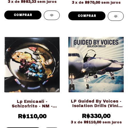
3
x de
R$83,33
sem juros
3
x de
R$70,00
sem juros
LP Guided By Voices -
Lp Emicaeli -
Isolation Drills (Vinil
Schizofrito - NM -
Importado NM)
Experimental
R$330,00
R$110,00
3
x de
R$110,00
sem juros