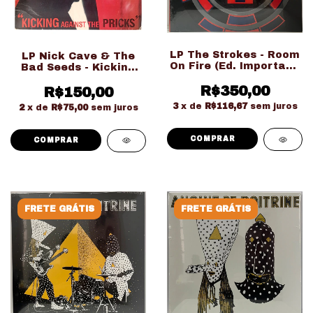
LP The Strokes - Room
LP Nick Cave & The
On Fire (Ed. Importado
Bad Seeds - Kicking
LACRADO!!!)
Against The Pricks
R$350,00
(Usado Ed. Nacional)
R$150,00
3
x de
R$116,67
sem juros
2
x de
R$75,00
sem juros
FRETE GRÁTIS
FRETE GRÁTIS