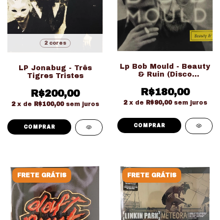
2 cores
Lp Bob Mould - Beauty
LP Jonabug - Três
& Ruin (Disco
Tigres Tristes
Importado)
R$180,00
R$200,00
2
x de
R$90,00
sem juros
2
x de
R$100,00
sem juros
COMPRAR
FRETE GRÁTIS
FRETE GRÁTIS