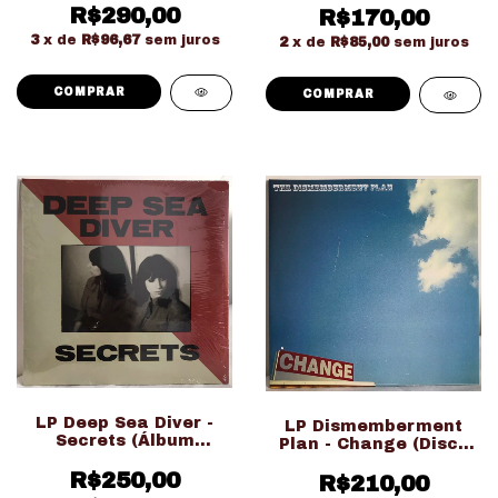
R$290,00
R$170,00
3
x de
R$96,67
sem juros
2
x de
R$85,00
sem juros
LP Deep Sea Diver -
LP Dismemberment
Secrets (Álbum
Plan - Change (Disco
Novo/Lacrado/Duplo/Importado)
Excelente-Importado
R$250,00
R$210,00
EUA)