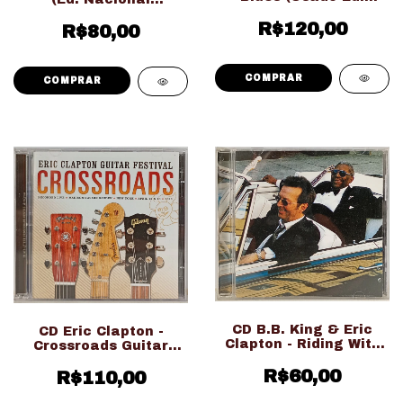
Nacional Duplo)
LACRADO!!!)
R$120,00
R$80,00
CD B.B. King & Eric
CD Eric Clapton -
Clapton - Riding With
Crossroads Guitar
The King (Usado Ed.
Festival 2013 (Usado
R$60,00
Nacional)
Ed. Nacional Duplo)
R$110,00