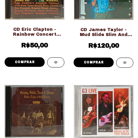
CD Eric Clapton -
CD James Taylor -
Rainbow Concert
Mud Slide Slim And
(Usado Ed. Nacional)
The Blue Horizon ( Ed.
R$50,00
R$120,00
Importado)