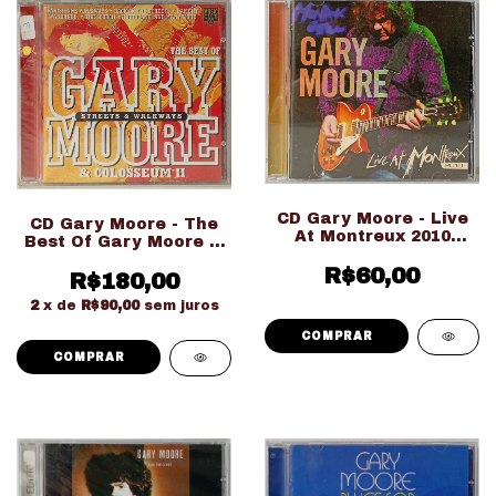
CD Gary Moore - Live
CD Gary Moore - The
At Montreux 2010
Best Of Gary Moore &
(Usado Ed. Nacional)
Colosseum II (Ed.
R$60,00
R$180,00
Importado
LACRADO!!!)
2
x de
R$90,00
sem juros