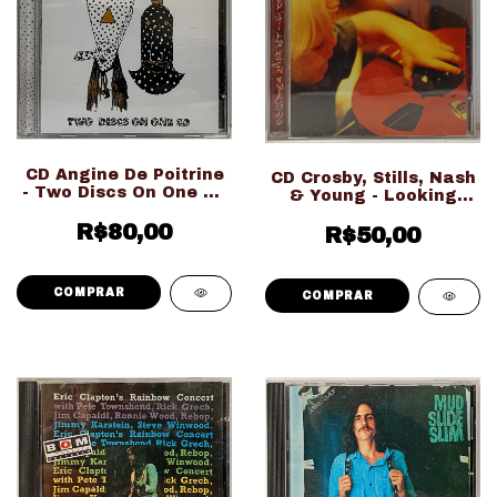
CD Angine De Poitrine
CD Crosby, Stills, Nash
- Two Discs On One CD
& Young - Looking
(Fan Made)
Forward (Usado Ed.
R$80,00
R$50,00
Nacional)