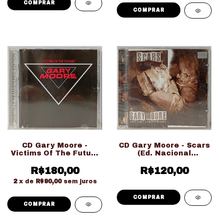
CD Gary Moore -
CD Gary Moore - Scars
Victims Of The Future
(Ed. Nacional
(Ed. Importado
LACRADO!!!)
R$180,00
LACRADO!!!)
R$120,00
2
x de
R$90,00
sem juros