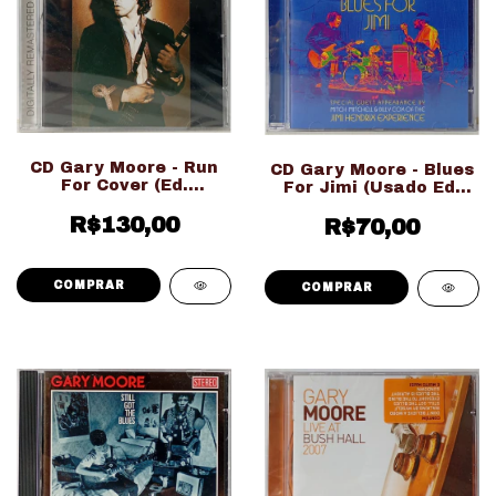
CD Gary Moore - Run
CD Gary Moore - Blues
For Cover (Ed.
For Jimi (Usado Ed.
Importado
Importado)
R$130,00
LACRADO!!!)
R$70,00