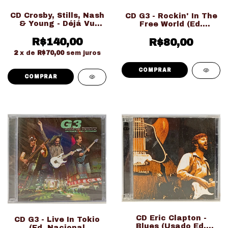
CD Crosby, Stills, Nash
CD G3 - Rockin' In The
& Young - Déjá Vu
Free World (Ed.
(Usado Ed. Importado)
Nacional LACRADO!!!)
R$140,00
R$80,00
2
x de
R$70,00
sem juros
CD Eric Clapton -
CD G3 - Live In Tokio
Blues (Usado Ed.
(Ed. Nacional