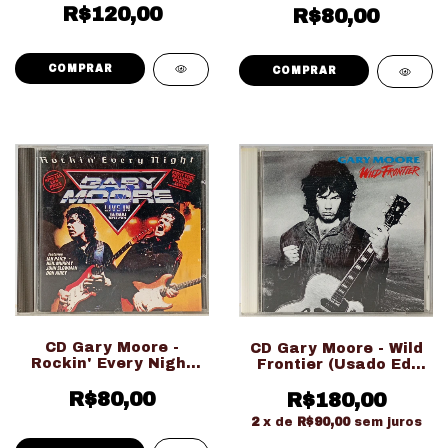
R$120,00
R$80,00
CD Gary Moore -
CD Gary Moore - Wild
Rockin' Every Night
Frontier (Usado Ed.
Live In Japan (Usado
Importado Japonesa)
Ed. Importado)
R$80,00
R$180,00
2
x de
R$90,00
sem juros