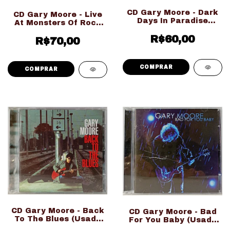
CD Gary Moore - Dark
CD Gary Moore - Live
Days In Paradise
At Monsters Of Rock
(Usado Ed. Importado)
(Usado Ed. Nacional)
R$60,00
R$70,00
CD Gary Moore - Back
CD Gary Moore - Bad
To The Blues (Usado
For You Baby (Usado
Ed. Importado)
Ed. Nacional)