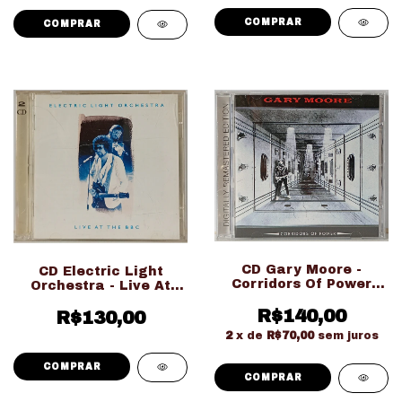
CD Gary Moore -
CD Electric Light
Corridors Of Power
Orchestra - Live At
(Usado Ed. Importado)
The BBC (Usado Ed.
R$140,00
Nacional Duplo)
R$130,00
2
x de
R$70,00
sem juros