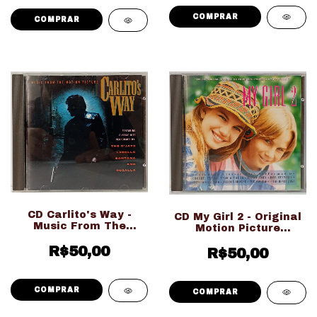
CD Carlito's Way -
CD My Girl 2 - Original
Music From The
Motion Picture
Motion Picture (Usado
Soundtrack (Usado
Ed. Nacional)
R$50,00
Ed. Nacional)
R$50,00