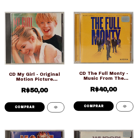
CD The Full Monty -
CD My Girl - Original
Music From The
Motion Picture
Motion Picture
Soundtrack (Usado
Soundtrack (Usado
R$40,00
Ed. Nacional)
R$50,00
Ed. Nacional)