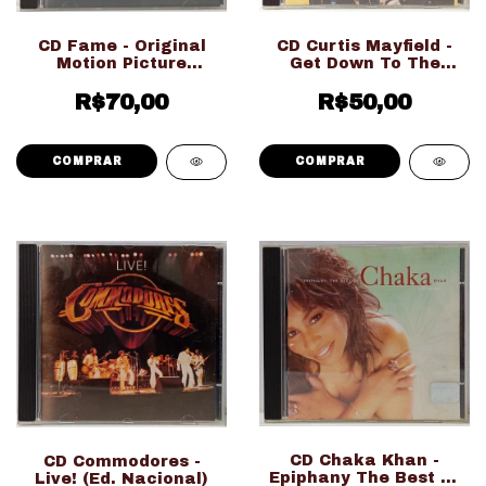
CD Fame - Original
CD Curtis Mayfield -
Motion Picture
Get Down To The
Soundtrack Filme
Funky Groove (Ed.
Antigo (Usado Ed.
R$70,00
R$50,00
Nacional)
Importado)
CD Chaka Khan -
CD Commodores -
Epiphany The Best Of
Live! (Ed. Nacional)