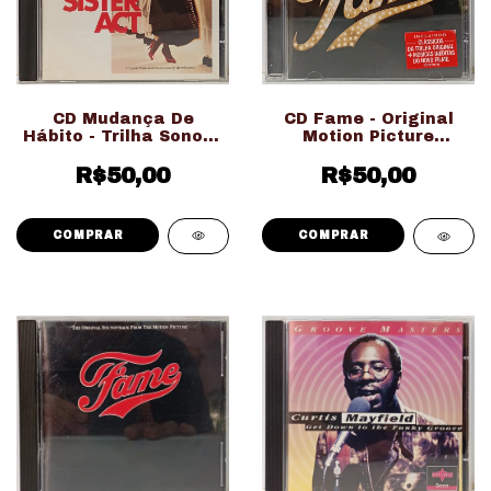
CD Mudança De
CD Fame - Original
Hábito - Trilha Sonora
Motion Picture
Do Filme (Usado Ed.
Soundtrack Filme
R$50,00
Nacional)
Novo (Usado Ed.
R$50,00
Nacional)