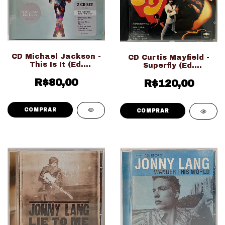
CD Michael Jackson -
CD Curtis Mayfield -
This Is It (Ed.
Superfly (Ed.
Importado Duplo
Nacional)
Digipack LACRADO!!!)
R$80,00
R$120,00