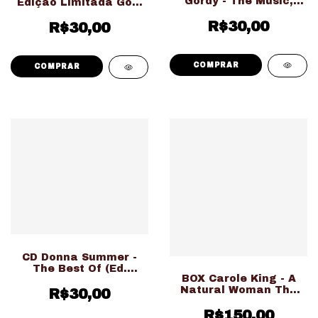
Gordy - The Music,
Edição Limitada Gold
The Magic, The
(Usado Ed. Nacional)
Memories Of Motown
R$30,00
R$30,00
(Usado Ed. Nacional)
CD Donna Summer -
The Best Of (Ed.
BOX Carole King - A
Nacional LACRADO!!!)
Natural Woman The
R$30,00
Ode Collection 1968-
1976 (Usado Ed.
R$150,00