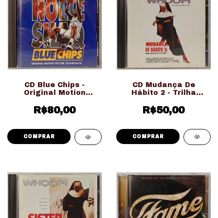
CD Mudança De
CD Blue Chips -
Hábito 2 - Trilha
Original Motion
Sonora Do Filme
Picture Soundtrack
(Usado Ed. Nacional)
R$50,00
(Usado Ed. Importado)
R$80,00