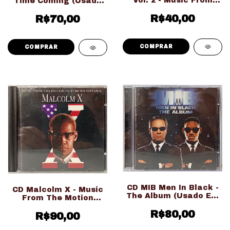
Vol. 2 - Music From
Time Coming (Usado
The Original Motion
Ed. Nacional)
Picture (Usado Ed.
R$40,00
R$70,00
Nacional)
CD MIB Men In Black -
CD Malcolm X - Music
The Album (Usado Ed.
From The Motion
Importado)
Picture Soundtrack
R$80,00
(Usado Ed. Nacional)
R$90,00