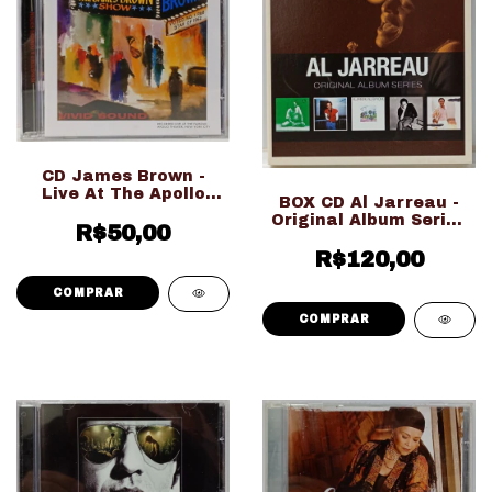
CD James Brown -
Live At The Apollo
BOX CD Al Jarreau -
1962 Expanded Edition
Original Album Series
(Ed. Nacional)
R$50,00
(Usado Ed. Nacional)
R$120,00