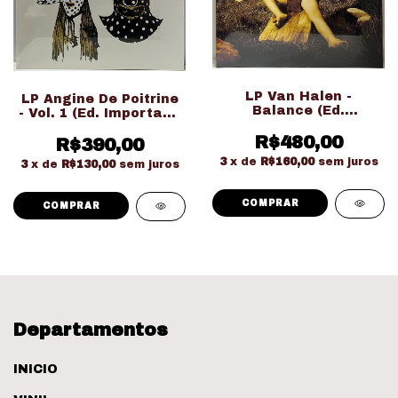
LP Van Halen -
LP Angine De Poitrine
Balance (Ed.
- Vol. 1 (Ed. Importado
Importado Gatefold
LACRADO!!!)
Duplo LACRADO!!!)
R$480,00
R$390,00
3
x de
R$160,00
sem juros
3
x de
R$130,00
sem juros
Departamentos
INICIO