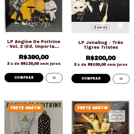
2 cores
LP Angine De Poitrine
LP Jonabug - Três
- Vol. 2 (Ed. Importado
Tigres Tristes
LACRADO!!!)
R$390,00
R$200,00
3
x de
R$130,00
sem juros
2
x de
R$100,00
sem juros
COMPRAR
FRETE GRÁTIS
FRETE GRÁTIS