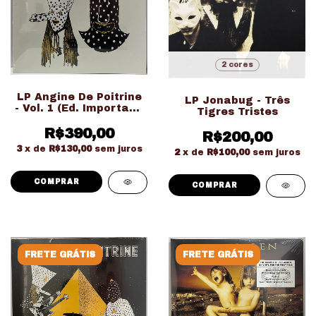
2 cores
LP Angine De Poitrine
LP Jonabug - Três
- Vol. 1 (Ed. Importado
Tigres Tristes
LACRADO!!!)
R$390,00
R$200,00
3
x de
R$130,00
sem juros
2
x de
R$100,00
sem juros
COMPRAR
FRETE GRÁTIS
FRETE GRÁTIS