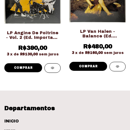
LP Van Halen -
LP Angine De Poitrine
Balance (Ed.
- Vol. 2 (Ed. Importado
Importado Gatefold
LACRADO!!!)
Duplo LACRADO!!!)
R$480,00
R$390,00
3
x de
R$160,00
sem juros
3
x de
R$130,00
sem juros
Departamentos
INICIO