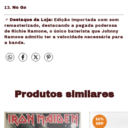
13.
No Go
📌
Destaque da Loja:
Edição importada com som
remasterizado, destacando a pegada poderosa
de Richie Ramone, o único baterista que Johnny
Ramone admitiu ter a velocidade necessária para
a banda.
Produtos similares
11
%
OFF