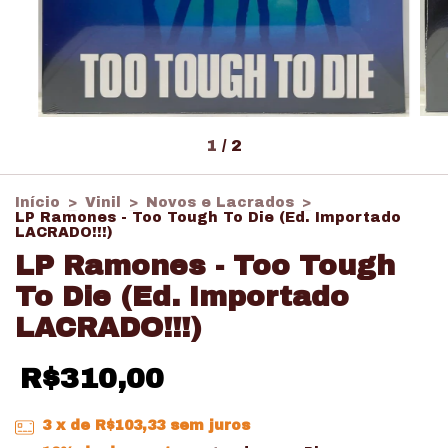
1
/
2
Início
>
Vinil
>
Novos e Lacrados
>
LP Ramones - Too Tough To Die (Ed. Importado
LACRADO!!!)
LP Ramones - Too Tough
To Die (Ed. Importado
LACRADO!!!)
R$310,00
3
x de
R$103,33
sem juros