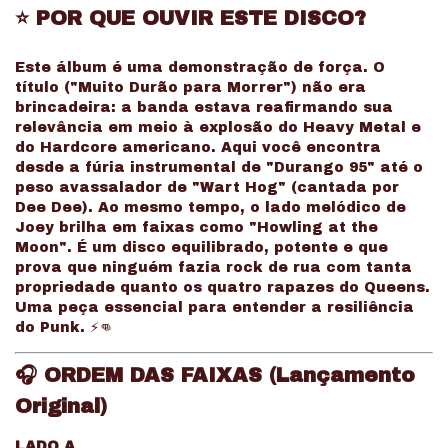
⭐
POR QUE OUVIR ESTE DISCO?
Este álbum é uma demonstração de força. O
título ("Muito Durão para Morrer") não era
brincadeira: a banda estava reafirmando sua
relevância em meio à explosão do Heavy Metal e
do Hardcore americano. Aqui você encontra
desde a fúria instrumental de "Durango 95" até o
peso avassalador de "Wart Hog" (cantada por
Dee Dee). Ao mesmo tempo, o lado melódico de
Joey brilha em faixas como "Howling at the
Moon". É um disco equilibrado, potente e que
prova que ninguém fazia rock de rua com tanta
propriedade quanto os quatro rapazes do Queens.
Uma peça essencial para entender a resiliência
do Punk. ⚡👊
🎧
ORDEM DAS FAIXAS (Lançamento
Original)
LADO A