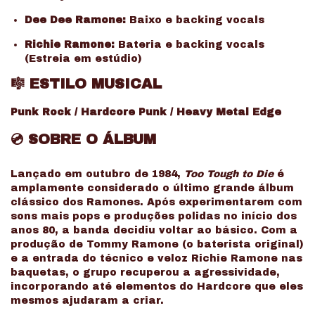
Dee Dee Ramone:
Baixo e backing vocals
Richie Ramone:
Bateria e backing vocals
(Estreia em estúdio)
🎼
ESTILO MUSICAL
Punk Rock / Hardcore Punk / Heavy Metal Edge
💿
SOBRE O ÁLBUM
Lançado em outubro de 1984,
Too Tough to Die
é
amplamente considerado o último grande álbum
clássico dos Ramones. Após experimentarem com
sons mais pops e produções polidas no início dos
anos 80, a banda decidiu voltar ao básico. Com a
produção de Tommy Ramone (o baterista original)
e a entrada do técnico e veloz Richie Ramone nas
baquetas, o grupo recuperou a agressividade,
incorporando até elementos do Hardcore que eles
mesmos ajudaram a criar.