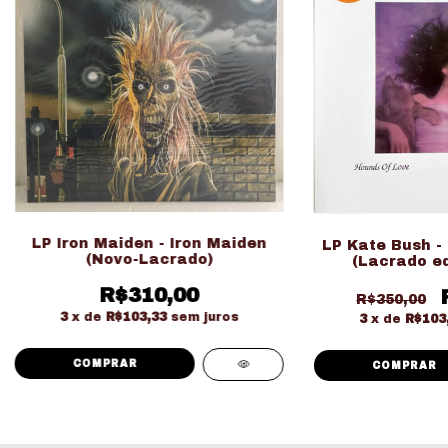
LP Iron Maiden - Iron Maiden
LP Kate Bush -
(Novo-Lacrado)
(Lacrado ed
R$310,00
R$350,00
3
x de
R$103,33
sem juros
3
x de
R$103