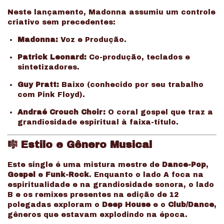
Neste lançamento, Madonna assumiu um controle
criativo sem precedentes:
Madonna:
Voz e Produção.
Patrick Leonard:
Co-produção, teclados e
sintetizadores.
Guy Pratt:
Baixo (conhecido por seu trabalho
com Pink Floyd).
Andraé Crouch Choir:
O coral gospel que traz a
grandiosidade espiritual à faixa-título.
🎼 Estilo e Gênero Musical
Este single é uma mistura mestre de
Dance-Pop
,
Gospel
e
Funk-Rock
. Enquanto o lado A foca na
espiritualidade e na grandiosidade sonora, o lado
B e os remixes presentes na edição de 12
polegadas exploram o
Deep House
e o
Club/Dance
,
gêneros que estavam explodindo na época.