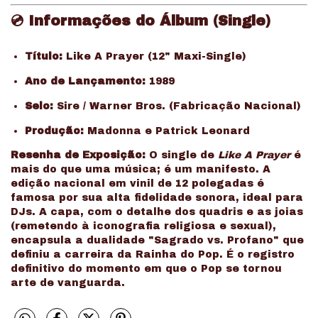
💿 Informações do Álbum (Single)
Título:
Like A Prayer (12" Maxi-Single)
Ano de Lançamento:
1989
Selo:
Sire / Warner Bros. (Fabricação Nacional)
Produção:
Madonna e Patrick Leonard
Resenha de Exposição:
O single de
Like A Prayer
é
mais do que uma música; é um manifesto. A
edição nacional em vinil de 12 polegadas é
famosa por sua alta fidelidade sonora, ideal para
DJs. A capa, com o detalhe dos quadris e as joias
(remetendo à iconografia religiosa e sexual),
encapsula a dualidade "Sagrado vs. Profano" que
definiu a carreira da Rainha do Pop. É o registro
definitivo do momento em que o Pop se tornou
arte de vanguarda.