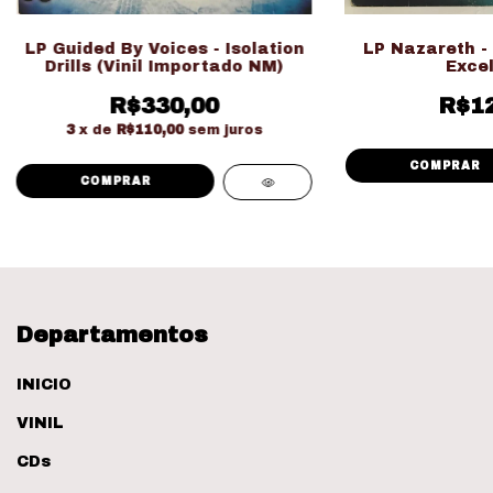
LP Guided By Voices - Isolation
LP Nazareth -
Drills (Vinil Importado NM)
Excel
R$330,00
R$12
3
x de
R$110,00
sem juros
Departamentos
INICIO
VINIL
CDs