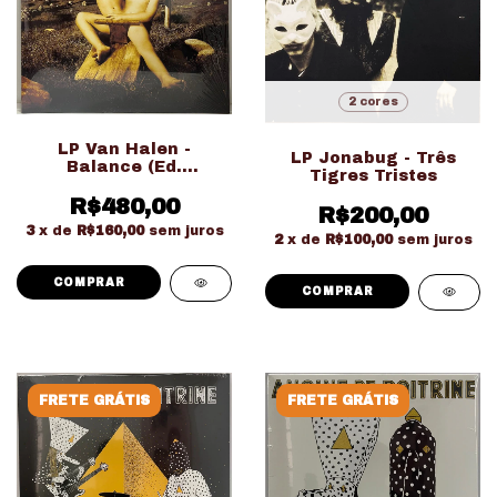
2 cores
LP Van Halen -
LP Jonabug - Três
Balance (Ed.
Tigres Tristes
Importado Gatefold
Duplo LACRADO!!!)
R$480,00
R$200,00
3
x de
R$160,00
sem juros
2
x de
R$100,00
sem juros
COMPRAR
FRETE GRÁTIS
FRETE GRÁTIS