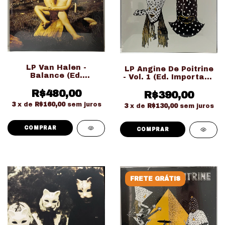
LP Van Halen -
LP Angine De Poitrine
Balance (Ed.
- Vol. 1 (Ed. Importado
Importado Gatefold
LACRADO!!!)
Duplo LACRADO!!!)
R$480,00
R$390,00
3
x de
R$160,00
sem juros
3
x de
R$130,00
sem juros
FRETE GRÁTIS