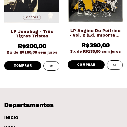
2 cores
LP Angine De Poitrine
LP Jonabug - Três
- Vol. 2 (Ed. Importado
Tigres Tristes
LACRADO!!!)
R$390,00
R$200,00
3
x de
R$130,00
sem juros
2
x de
R$100,00
sem juros
COMPRAR
Departamentos
INICIO