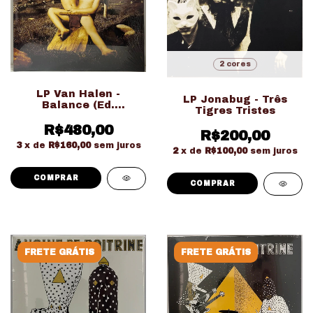
2 cores
LP Van Halen -
LP Jonabug - Três
Balance (Ed.
Tigres Tristes
Importado Gatefold
Duplo LACRADO!!!)
R$480,00
R$200,00
3
x de
R$160,00
sem juros
2
x de
R$100,00
sem juros
COMPRAR
FRETE GRÁTIS
FRETE GRÁTIS