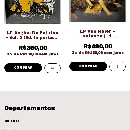
LP Van Halen -
LP Angine De Poitrine
Balance (Ed.
- Vol. 2 (Ed. Importado
Importado Gatefold
LACRADO!!!)
Duplo LACRADO!!!)
R$480,00
R$390,00
3
x de
R$160,00
sem juros
3
x de
R$130,00
sem juros
Departamentos
INICIO