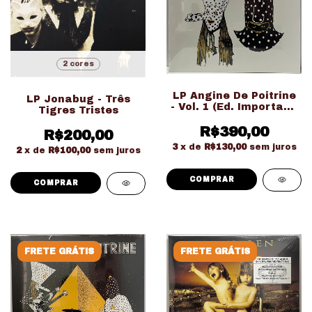
2 cores
LP Angine De Poitrine
LP Jonabug - Três
- Vol. 1 (Ed. Importado
Tigres Tristes
LACRADO!!!)
R$390,00
R$200,00
3
x de
R$130,00
sem juros
2
x de
R$100,00
sem juros
COMPRAR
FRETE GRÁTIS
FRETE GRÁTIS