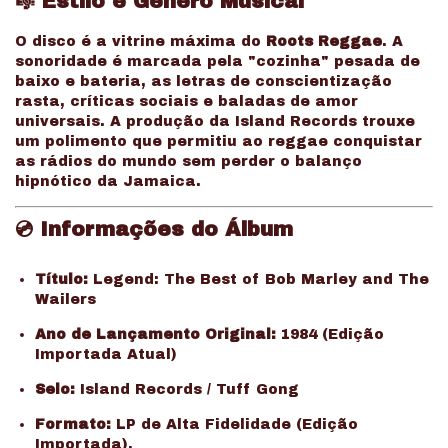
🎼 Estilo e Gênero Musical
O disco é a vitrine máxima do
Roots Reggae
. A
sonoridade é marcada pela "cozinha" pesada de
baixo e bateria, as letras de conscientização
rasta, críticas sociais e baladas de amor
universais. A produção da Island Records trouxe
um polimento que permitiu ao reggae conquistar
as rádios do mundo sem perder o balanço
hipnótico da Jamaica.
💿 Informações do Álbum
Título:
Legend: The Best of Bob Marley and The
Wailers
Ano de Lançamento Original:
1984 (Edição
Importada Atual)
Selo:
Island Records / Tuff Gong
Formato:
LP de Alta Fidelidade (Edição
Importada).