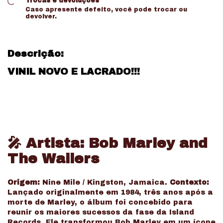
Trocas e devoluções
Caso apresente defeito, você pode trocar ou
devolver.
Descrição:
VINIL NOVO E LACRADO!!!
🎤 Artista: Bob Marley and
The Wailers
Origem:
Nine Mile / Kingston, Jamaica.
Contexto:
Lançado originalmente em 1984, três anos após a
morte de Marley, o álbum foi concebido para
reunir os maiores sucessos da fase da Island
Records. Ele transformou Bob Marley em um ícone