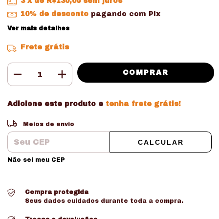
3
x de
R$130,00
sem juros
10% de desconto
pagando com Pix
Ver mais detalhes
Frete grátis
Adicione este produto e
tenha frete grátis!
Entregas para o CEP:
ALTERAR CEP
Meios de envio
CALCULAR
Não sei meu CEP
Compra protegida
Seus dados cuidados durante toda a compra.