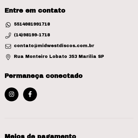
Entre em contato
5514981991718
(14)98199-1718
contato@midwestdiscos.com.br
Rua Monteiro Lobato 353 Marília SP
Permaneça conectado
Meios de pagamento