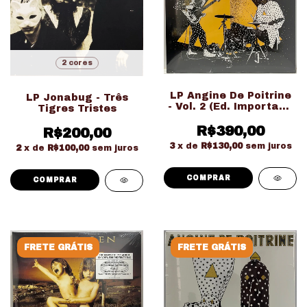
2 cores
LP Angine De Poitrine
LP Jonabug - Três
- Vol. 2 (Ed. Importado
Tigres Tristes
LACRADO!!!)
R$390,00
R$200,00
3
x de
R$130,00
sem juros
2
x de
R$100,00
sem juros
COMPRAR
FRETE GRÁTIS
FRETE GRÁTIS