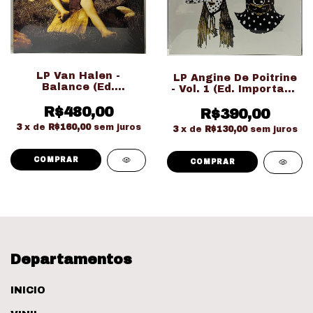
LP Van Halen -
LP Angine De Poitrine
Balance (Ed.
- Vol. 1 (Ed. Importado
Importado Gatefold
LACRADO!!!)
Duplo LACRADO!!!)
R$480,00
R$390,00
3
x de
R$160,00
sem juros
3
x de
R$130,00
sem juros
Departamentos
INICIO