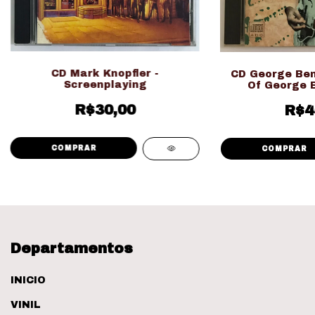
CD Mark Knopfler -
CD George Ben
Screenplaying
Of George 
1989/Im
R$30,00
R$4
Departamentos
INICIO
VINIL