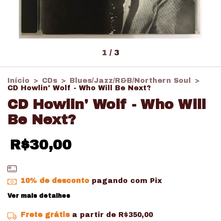
1
/
3
Início
>
CDs
>
Blues/Jazz/R&B/Northern Soul
>
CD Howlin' Wolf - Who Will Be Next?
CD Howlin' Wolf - Who Will
Be Next?
R$30,00
10% de desconto
pagando com Pix
Ver mais detalhes
Frete grátis
a partir de
R$350,00