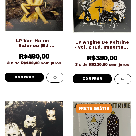
LP Van Halen -
LP Angine De Poitrine
Balance (Ed.
- Vol. 2 (Ed. Importado
Importado Gatefold
LACRADO!!!)
Duplo LACRADO!!!)
R$480,00
R$390,00
3
x de
R$160,00
sem juros
3
x de
R$130,00
sem juros
FRETE GRÁTIS