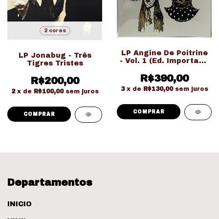
2 cores
LP Angine De Poitrine
LP Jonabug - Três
- Vol. 1 (Ed. Importado
Tigres Tristes
LACRADO!!!)
R$390,00
R$200,00
3
x de
R$130,00
sem juros
2
x de
R$100,00
sem juros
COMPRAR
Departamentos
INICIO