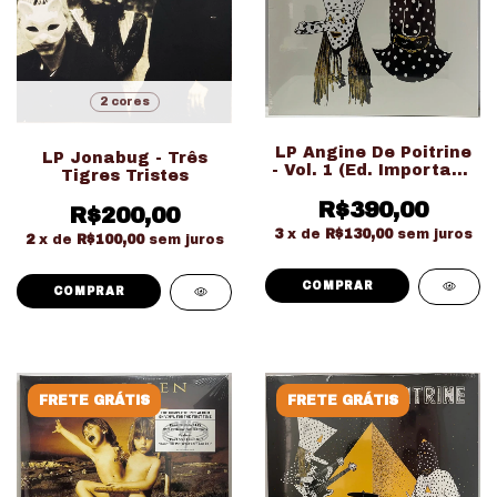
2 cores
LP Angine De Poitrine
LP Jonabug - Três
- Vol. 1 (Ed. Importado
Tigres Tristes
LACRADO!!!)
R$390,00
R$200,00
3
x de
R$130,00
sem juros
2
x de
R$100,00
sem juros
COMPRAR
FRETE GRÁTIS
FRETE GRÁTIS