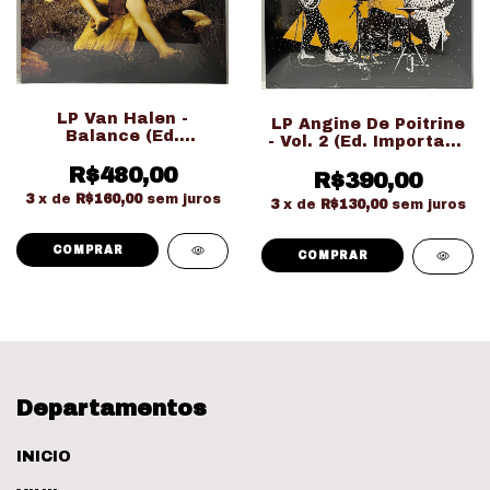
LP Van Halen -
LP Angine De Poitrine
Balance (Ed.
- Vol. 2 (Ed. Importado
Importado Gatefold
LACRADO!!!)
Duplo LACRADO!!!)
R$480,00
R$390,00
3
x de
R$160,00
sem juros
3
x de
R$130,00
sem juros
Departamentos
INICIO