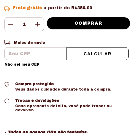
Frete grátis
a partir de
R$350,00
Entregas para o CEP:
ALTERAR CEP
Meios de envio
CALCULAR
Não sei meu CEP
Compra protegida
Seus dados cuidados durante toda a compra.
Trocas e devoluções
Caso apresente defeito, você pode trocar ou
devolver.
- Todos os nossos CDs são testados.