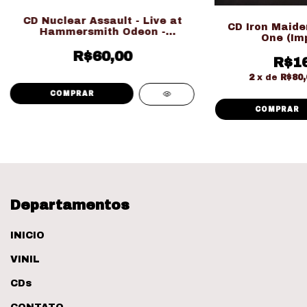
CD Nuclear Assault - Live at
CD Iron Maiden
Hammersmith Odeon -
One (Im
Nacional
R$60,00
R$16
2
x de
R$80,
Departamentos
INICIO
VINIL
CDs