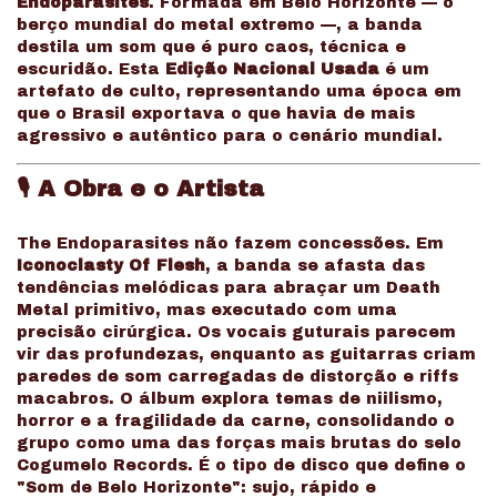
Endoparasites
. Formada em Belo Horizonte — o
berço mundial do metal extremo —, a banda
destila um som que é puro caos, técnica e
escuridão. Esta
Edição Nacional Usada
é um
artefato de culto, representando uma época em
que o Brasil exportava o que havia de mais
agressivo e autêntico para o cenário mundial.
🎙️
A Obra e o Artista
The Endoparasites não fazem concessões. Em
Iconoclasty Of Flesh
, a banda se afasta das
tendências melódicas para abraçar um Death
Metal primitivo, mas executado com uma
precisão cirúrgica. Os vocais guturais parecem
vir das profundezas, enquanto as guitarras criam
paredes de som carregadas de distorção e riffs
macabros. O álbum explora temas de niilismo,
horror e a fragilidade da carne, consolidando o
grupo como uma das forças mais brutas do selo
Cogumelo Records. É o tipo de disco que define o
"Som de Belo Horizonte": sujo, rápido e