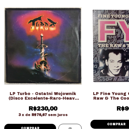
LP Turbo - Ostatni Wojownik
LP Fine Young 
(Disco Excelente-Raro-Heavy
Raw & The Coo
Metal Polonês)
Naci
R$230,00
R$9
3
x de
R$76,67
sem juros