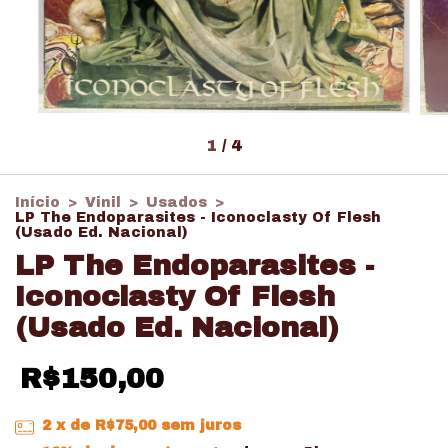
1
/
4
Início
>
Vinil
>
Usados
>
LP The Endoparasites - Iconoclasty Of Flesh
(Usado Ed. Nacional)
LP The Endoparasites -
Iconoclasty Of Flesh
(Usado Ed. Nacional)
R$150,00
2
x de
R$75,00
sem juros