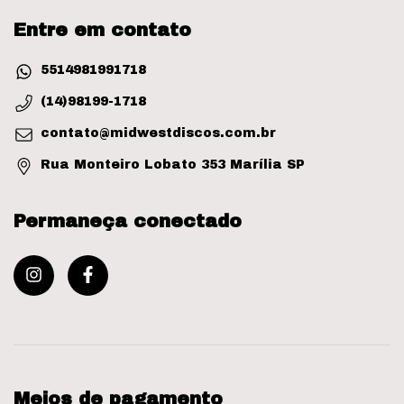
Entre em contato
5514981991718
(14)98199-1718
contato@midwestdiscos.com.br
Rua Monteiro Lobato 353 Marília SP
Permaneça conectado
Meios de pagamento