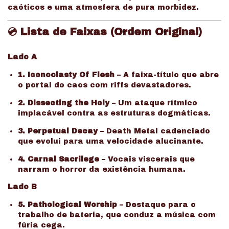
caóticos e uma atmosfera de pura morbidez.
💿
Lista de Faixas (Ordem Original)
Lado A
1. Iconoclasty Of Flesh
– A faixa-título que abre
o portal do caos com riffs devastadores.
2. Dissecting the Holy
– Um ataque rítmico
implacável contra as estruturas dogmáticas.
3. Perpetual Decay
– Death Metal cadenciado
que evolui para uma velocidade alucinante.
4. Carnal Sacrilege
– Vocais viscerais que
narram o horror da existência humana.
Lado B
5. Pathological Worship
– Destaque para o
trabalho de bateria, que conduz a música com
fúria cega.