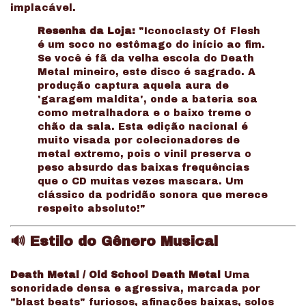
implacável.
Resenha da Loja:
"Iconoclasty Of Flesh
é um soco no estômago do início ao fim.
Se você é fã da velha escola do Death
Metal mineiro, este disco é sagrado. A
produção captura aquela aura de
'garagem maldita', onde a bateria soa
como metralhadora e o baixo treme o
chão da sala. Esta edição nacional é
muito visada por colecionadores de
metal extremo, pois o vinil preserva o
peso absurdo das baixas frequências
que o CD muitas vezes mascara. Um
clássico da podridão sonora que merece
respeito absoluto!"
🔊
Estilo do Gênero Musical
Death Metal / Old School Death Metal
Uma
sonoridade densa e agressiva, marcada por
"blast beats" furiosos, afinações baixas, solos