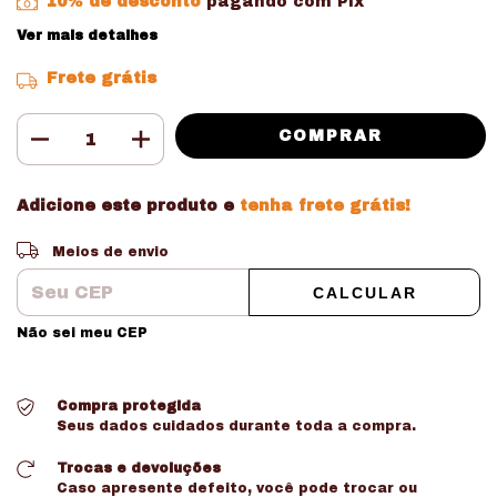
10% de desconto
pagando com Pix
Ver mais detalhes
Frete grátis
Adicione este produto e
tenha frete grátis!
Entregas para o CEP:
ALTERAR CEP
Meios de envio
CALCULAR
Não sei meu CEP
Compra protegida
Seus dados cuidados durante toda a compra.
Trocas e devoluções
Caso apresente defeito, você pode trocar ou