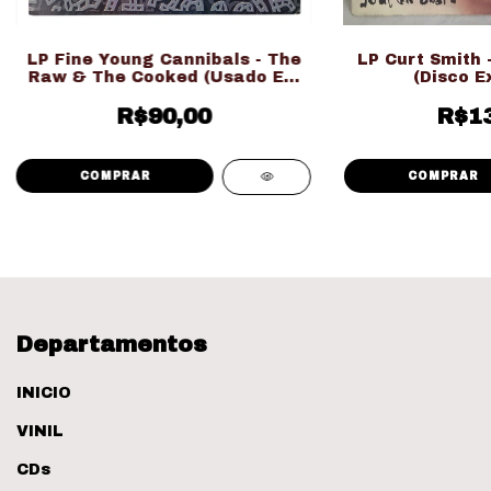
LP Fine Young Cannibals - The
LP Curt Smith 
Raw & The Cooked (Usado Ed.
(Disco E
Nacional)
R$90,00
R$13
Departamentos
INICIO
VINIL
CDs