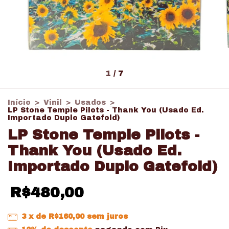
1
/
7
Início
>
Vinil
>
Usados
>
LP Stone Temple Pilots - Thank You (Usado Ed.
Importado Duplo Gatefold)
LP Stone Temple Pilots -
Thank You (Usado Ed.
Importado Duplo Gatefold)
R$480,00
3
x de
R$160,00
sem juros