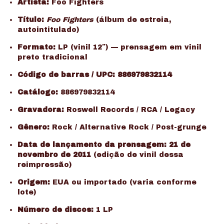
Artista:
Foo Fighters
Título:
Foo Fighters
(álbum de estreia,
autointitulado)
Formato:
LP (vinil 12″) — prensagem em vinil
preto tradicional
Código de barras / UPC:
886979832114
Catálogo:
886979832114
Gravadora:
Roswell Records / RCA / Legacy
Gênero:
Rock / Alternative Rock / Post-grunge
Data de lançamento da prensagem:
21 de
novembro de 2011
(edição de vinil dessa
reimpressão)
Origem:
EUA ou importado (varia conforme
lote)
Número de discos:
1 LP