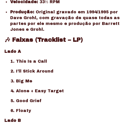
Velocidade:
33⅓ RPM
Produção:
Original gravado em 1994/1995 por
Dave Grohl, com gravação de quase todas as
partes por ele mesmo e produção por Barrett
Jones e Grohl.
🎶 Faixas (Tracklist – LP)
Lado A
This Is a Call
I’ll Stick Around
Big Me
Alone + Easy Target
Good Grief
Floaty
Lado B