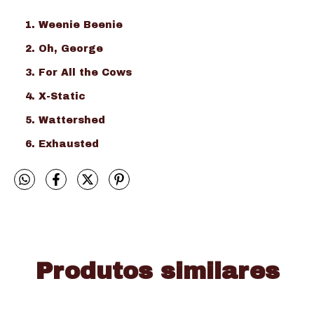
Weenie Beenie
Oh, George
For All the Cows
X-Static
Wattershed
Exhausted
Produtos similares