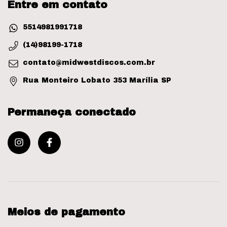
Entre em contato
5514981991718
(14)98199-1718
contato@midwestdiscos.com.br
Rua Monteiro Lobato 353 Marília SP
Permaneça conectado
Meios de pagamento