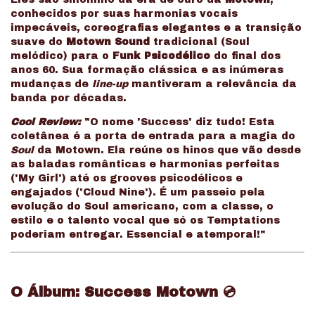
conhecidos por suas harmonias vocais
impecáveis, coreografias elegantes e a transição
suave do
Motown Sound
tradicional (Soul
melódico) para o
Funk Psicodélico
do final dos
anos 60. Sua formação clássica e as inúmeras
mudanças de
line-up
mantiveram a relevância da
banda por décadas.
Cool Review:
"O nome 'Success' diz tudo! Esta
coletânea é a porta de entrada para a magia do
Soul
da Motown. Ela reúne os hinos que vão desde
as baladas românticas e harmonias perfeitas
('My Girl') até os grooves psicodélicos e
engajados ('Cloud Nine'). É um passeio pela
evolução do Soul americano, com a classe, o
estilo e o talento vocal que só os Temptations
poderiam entregar. Essencial e atemporal!"
O Álbum: Success Motown
💿