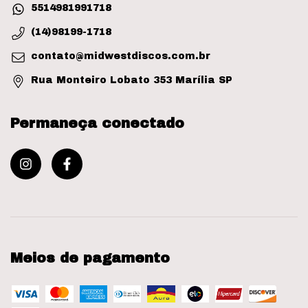
5514981991718
(14)98199-1718
contato@midwestdiscos.com.br
Rua Monteiro Lobato 353 Marília SP
Permaneça conectado
Meios de pagamento