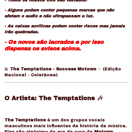
- Todos os nossos CDs são testados.
- Alguns podem conter pequenas marcas que não
afetam o audio e não ultrapassam a luz.
- As caixas acrílicas podem conter riscos mas jamais
irão quebradas.
- Os novos são lacrados e por isso
dispensa os avisos acima.
🎤
The Temptations - Success Motown
✨ (Edição
Nacional - Coletânea)
O Artista: The Temptations
🎶
The Temptations
é um dos grupos vocais
masculinos mais influentes da história da música.
Eles são sinônimo da era de ouro da
Motown
,