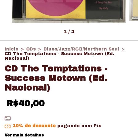
1
/
3
Início
>
CDs
>
Blues/Jazz/R&B/Northern Soul
>
CD The Temptations - Success Motown (Ed.
Nacional)
CD The Temptations -
Success Motown (Ed.
Nacional)
R$40,00
10% de desconto
pagando com Pix
Ver mais detalhes