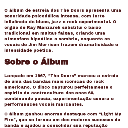
O álbum de estreia dos The Doors apresenta uma
sonoridade psicodélica intensa, com forte
influência de blues, jazz e rock experimental. O
órgão de Ray Manzarek substitui o baixo
tradicional em muitas faixas, criando uma
atmosfera hipnótica e sombria, enquanto os
vocais de Jim Morrison trazem dramaticidade e
intensidade poética.
Sobre o Álbum
Lançado em 1967, “The Doors” marcou a estreia
de uma das bandas mais icônicas do rock
americano. O disco capturou perfeitamente o
espírito da contracultura dos anos 60,
combinando poesia, experimentação sonora e
performances vocais marcantes.
O álbum ganhou enorme destaque com “Light My
Fire”, que se tornou um dos maiores sucessos da
banda e ajudou a consolidar sua reputação