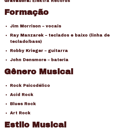
Gravadora:
Elektra Records
Formação
Jim Morrison – vocais
Ray Manzarek – teclados e baixo (linha de
teclado/bass)
Robby Krieger – guitarra
John Densmore – bateria
Gênero Musical
Rock Psicodélico
Acid Rock
Blues Rock
Art Rock
Estilo Musical