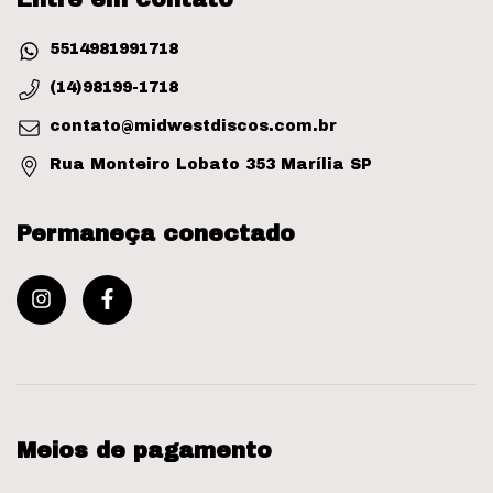
5514981991718
(14)98199-1718
contato@midwestdiscos.com.br
Rua Monteiro Lobato 353 Marília SP
Permaneça conectado
Meios de pagamento