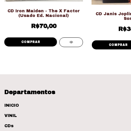
CD Iron Maiden - The X Factor
CD Janis Joplin
(Usado Ed. Nacional)
So
R$70,00
R$3
Departamentos
INICIO
VINIL
CDs