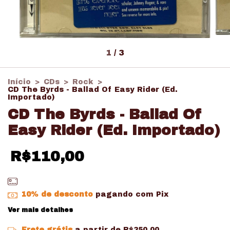
1
/
3
Início
>
CDs
>
Rock
>
CD The Byrds - Ballad Of Easy Rider (Ed.
Importado)
CD The Byrds - Ballad Of
Easy Rider (Ed. Importado)
R$110,00
10% de desconto
pagando com Pix
Ver mais detalhes
Frete grátis
a partir de
R$350,00