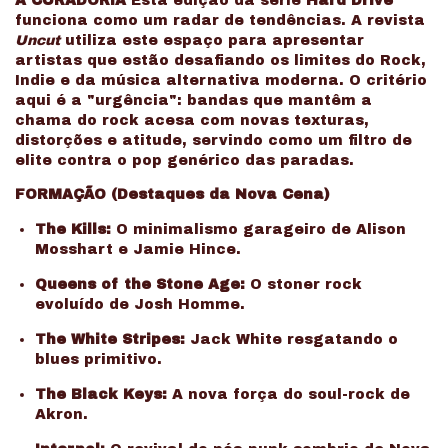
A CURADORIA
Esta edição da série
Hard Drive
funciona como um radar de tendências. A revista
Uncut
utiliza este espaço para apresentar
artistas que estão desafiando os limites do Rock,
Indie e da música alternativa moderna. O critério
aqui é a "urgência": bandas que mantêm a
chama do rock acesa com novas texturas,
distorções e atitude, servindo como um filtro de
elite contra o pop genérico das paradas.
FORMAÇÃO (Destaques da Nova Cena)
The Kills:
O minimalismo garageiro de Alison
Mosshart e Jamie Hince.
Queens of the Stone Age:
O stoner rock
evoluído de Josh Homme.
The White Stripes:
Jack White resgatando o
blues primitivo.
The Black Keys:
A nova força do soul-rock de
Akron.