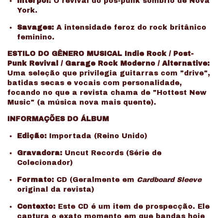
Interpol:
O revival do pós-punk sombrio de Nova
York.
Savages:
A intensidade feroz do rock britânico
feminino.
ESTILO DO GÊNERO MUSICAL
Indie Rock / Post-
Punk Revival / Garage Rock Moderno / Alternative:
Uma seleção que privilegia guitarras com "drive",
batidas secas e vocais com personalidade,
focando no que a revista chama de "Hottest New
Music" (a música nova mais quente).
INFORMAÇÕES DO ÁLBUM
Edição:
Importada (Reino Unido)
Gravadora:
Uncut Records (Série de
Colecionador)
Formato:
CD (Geralmente em
Cardboard Sleeve
original da revista)
Contexto:
Este CD é um item de prospecção. Ele
captura o exato momento em que bandas hoje