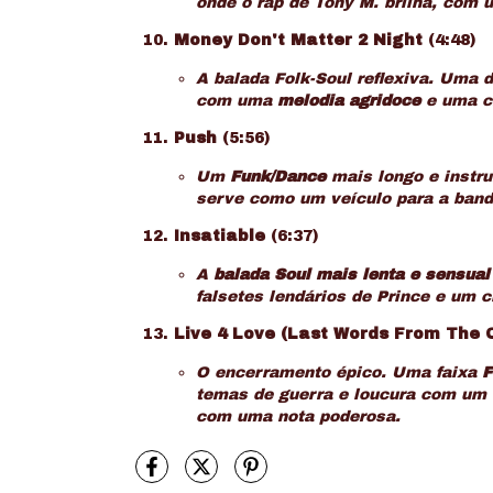
onde o
rap
de Tony M. brilha, com u
Money Don't Matter 2 Night
(4:48)
A balada Folk-Soul reflexiva. Uma
com uma
melodia agridoce
e uma cr
Push
(5:56)
Um
Funk/Dance
mais longo e instru
serve como um veículo para a band
Insatiable
(6:37)
A
balada Soul mais lenta e sensual
falsetes lendários de Prince e um 
Live 4 Love (Last Words From The 
O encerramento épico. Uma faixa
F
temas de guerra e loucura com um f
com uma nota poderosa.