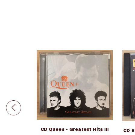
- The X
CD Queen - Greatest Hits III
CD E
 Nacional)