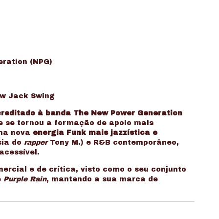
ration (NPG)
ew Jack Swing
creditado à banda The New Power Generation
 e se tornou a formação de apoio mais
uma nova
energia Funk mais jazzística e
sia do
rapper
Tony M.) e R&B contemporâneo,
acessível.
rcial e de crítica, visto como o seu conjunto
e
Purple Rain
, mantendo a sua marca de