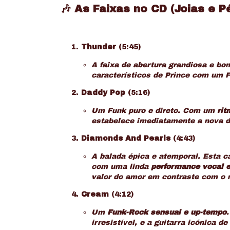
🎶 As Faixas no CD (Joias e P
Thunder
(5:45)
A faixa de abertura grandiosa e bo
característicos de Prince com um F
Daddy Pop
(5:16)
Um Funk puro e direto. Com um
rit
estabelece imediatamente a nova d
Diamonds And Pearls
(4:43)
A balada épica e atemporal. Esta 
com uma linda
performance vocal e
valor do amor em contraste com o 
Cream
(4:12)
Um
Funk-Rock sensual e
up-tempo
irresistível, e a guitarra icónica d