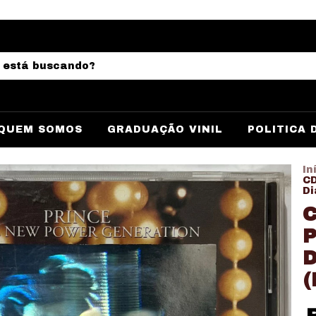
QUEM SOMOS
GRADUAÇÃO VINIL
POLITICA 
In
CD
Di
C
P
D
(