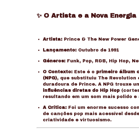
✨ O Artista e a Nova Energia
Artista:
Prince & The New Power Gene
Lançamento:
Outubro de 1991
Géneros:
Funk, Pop, R&B, Hip Hop, N
O Contexto:
Este é o
primeiro álbum 
(NPG)
, que substituiu The Revolution
duradoura de Prince. A NPG trouxe 
influências diretas do Hip Hop
(corte
resultando em um som mais polido e 
A Crítica:
Foi um enorme sucesso come
de canções pop mais acessível desd
criatividade e virtuosismo.