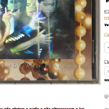
Ve
En
Nã