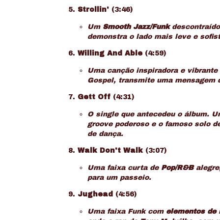
Strollin'
(3:46)
Um
Smooth Jazz/Funk
descontraído
demonstra o lado mais leve e sofis
Willing And Able
(4:59)
Uma canção inspiradora e vibrante
Gospel, transmite uma mensagem d
Gett Off
(4:31)
O single que antecedeu o álbum. 
groove
poderoso e o famoso solo de 
de dança.
Walk Don't Walk
(3:07)
Uma faixa curta de
Pop/R&B
alegre,
para um passeio.
Jughead
(4:56)
Uma faixa Funk com
elementos de 