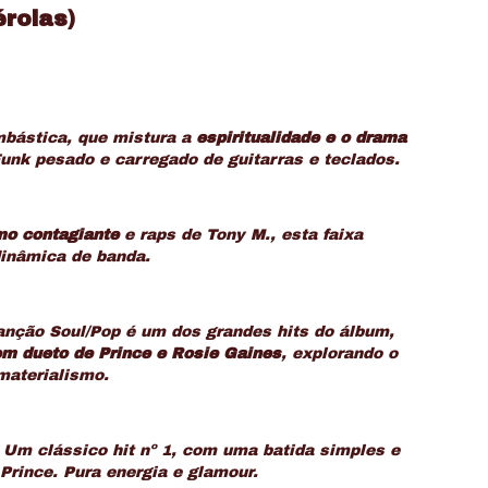
érolas)
mbástica, que mistura a
espiritualidade e o drama
unk pesado e carregado de guitarras e teclados.
mo contagiante
e
raps
de Tony M., esta faixa
inâmica de banda.
canção Soul/Pop é um dos grandes
hits
do álbum,
m dueto de Prince e Rosie Gaines
, explorando o
materialismo.
. Um clássico
hit
nº 1, com uma batida simples e
e Prince. Pura energia e glamour.