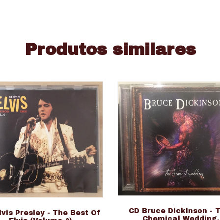
Produtos similares
CD Bruce Dickinson - 
lvis Presley - The Best Of
Chemical Wedding