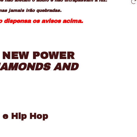
 não afetam o audio e não ultrapassam a luz.
mas jamais irão quebradas.
so dispensa os avisos acima.
E NEW POWER
IAMONDS AND
 e Hip Hop