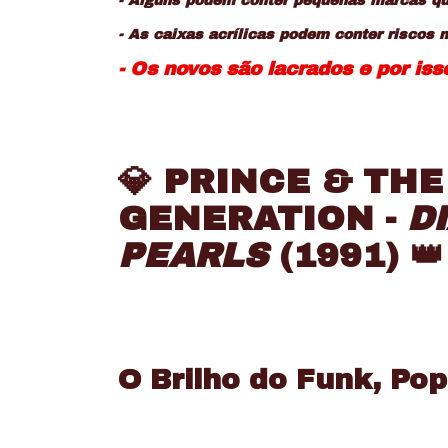
- Alguns podem conter pequenas marcas que
- As caixas acrílicas podem conter riscos 
- Os novos são lacrados e por is
💎 PRINCE & TH
GENERATION -
D
PEARLS
(1991) 👑
O Brilho do Funk, Pop