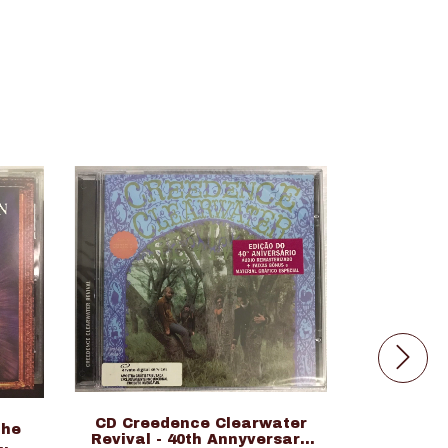
CD Creedence Clearwater
The
Revival - 40th Annyversary