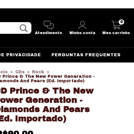
0
Atendimento
Minha conta
Meu carrinho
DE PRIVACIDADE
PERGUNTAS FREQUENTES
ício
>
CDs
>
Rock
>
 Prince & The New Power Generation -
amonds And Pears (Ed. Importado)
D Prince & The New
ower Generation -
iamonds And Pears
Ed. Importado)
R$90,00