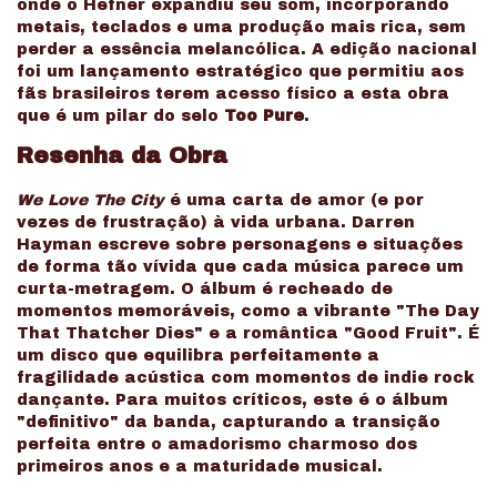
onde o Hefner expandiu seu som, incorporando
metais, teclados e uma produção mais rica, sem
perder a essência melancólica. A edição nacional
foi um lançamento estratégico que permitiu aos
fãs brasileiros terem acesso físico a esta obra
que é um pilar do selo
Too Pure
.
Resenha da Obra
We Love The City
é uma carta de amor (e por
vezes de frustração) à vida urbana. Darren
Hayman escreve sobre personagens e situações
de forma tão vívida que cada música parece um
curta-metragem. O álbum é recheado de
momentos memoráveis, como a vibrante "The Day
That Thatcher Dies" e a romântica "Good Fruit". É
um disco que equilibra perfeitamente a
fragilidade acústica com momentos de indie rock
dançante. Para muitos críticos, este é o álbum
"definitivo" da banda, capturando a transição
perfeita entre o amadorismo charmoso dos
primeiros anos e a maturidade musical.