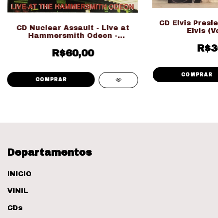
CD Elvis Presle
CD Nuclear Assault - Live at
Elvis (V
Hammersmith Odeon -
Nacional
R$3
R$60,00
Departamentos
INICIO
VINIL
CDs