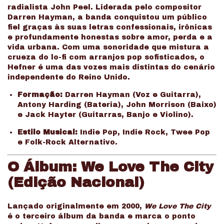
radialista John Peel. Liderada pelo compositor
Darren Hayman, a banda conquistou um público
fiel graças às suas letras confessionais, irônicas
e profundamente honestas sobre amor, perda e a
vida urbana. Com uma sonoridade que mistura a
crueza do lo-fi com arranjos pop sofisticados, o
Hefner é uma das vozes mais distintas do cenário
independente do Reino Unido.
Formação:
Darren Hayman (Voz e Guitarra),
Antony Harding (Bateria), John Morrison (Baixo)
e Jack Hayter (Guitarras, Banjo e Violino).
Estilo Musical:
Indie Pop, Indie Rock, Twee Pop
e Folk-Rock Alternativo.
O Álbum: We Love The City
(Edição Nacional)
Lançado originalmente em 2000,
We Love The City
é o terceiro álbum da banda e marca o ponto