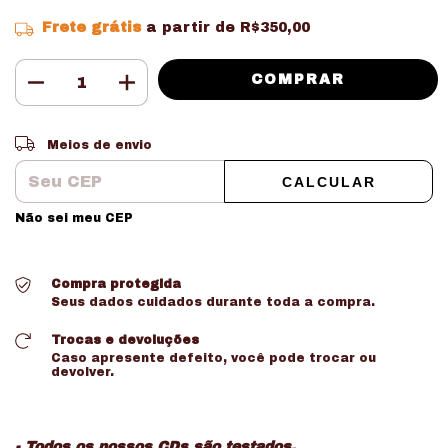
Frete grátis
a partir de
R$350,00
Entregas para o CEP:
ALTERAR CEP
Meios de envio
CALCULAR
Não sei meu CEP
Compra protegida
Seus dados cuidados durante toda a compra.
Trocas e devoluções
Caso apresente defeito, você pode trocar ou
devolver.
- Todos os nossos CDs são testados.