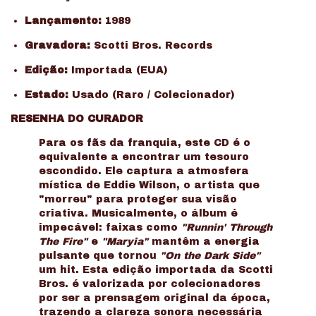
Lançamento:
1989
Gravadora:
Scotti Bros. Records
Edição:
Importada (EUA)
Estado:
Usado (Raro / Colecionador)
RESENHA DO CURADOR
Para os fãs da franquia, este CD é o
equivalente a encontrar um tesouro
escondido. Ele captura a atmosfera
mística de Eddie Wilson, o artista que
"morreu" para proteger sua visão
criativa. Musicalmente, o álbum é
impecável: faixas como
"Runnin' Through
The Fire"
e
"Maryia"
mantêm a energia
pulsante que tornou
"On the Dark Side"
um hit. Esta edição importada da Scotti
Bros. é valorizada por colecionadores
por ser a prensagem original da época,
trazendo a clareza sonora necessária