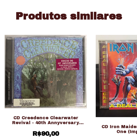
Produtos similares
CD Creedence Clearwater
Revival - 40th Annyversary
CD Iron Maiden
Edition - Novo
One (Im
R$90,00