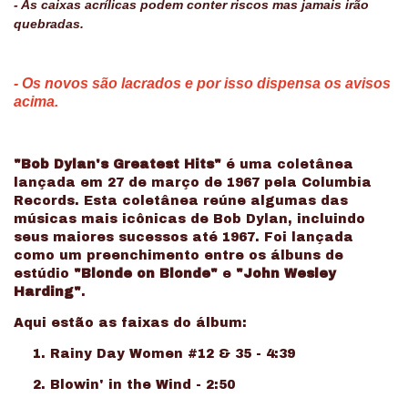
- As caixas acrílicas podem conter riscos mas jamais irão
quebradas.
- Os novos são lacrados e por isso dispensa os avisos
acima.
"Bob Dylan's Greatest Hits"
é uma coletânea
lançada em 27 de março de 1967 pela Columbia
Records. Esta coletânea reúne algumas das
músicas mais icônicas de Bob Dylan, incluindo
seus maiores sucessos até 1967. Foi lançada
como um preenchimento entre os álbuns de
estúdio
"Blonde on Blonde"
e
"John Wesley
Harding"
.
Aqui estão as faixas do álbum:
Rainy Day Women #12 & 35 - 4:39
Blowin' in the Wind - 2:50