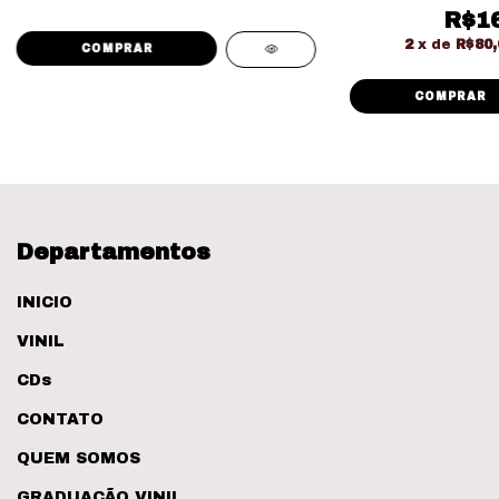
R$16
2
x de
R$80,
Departamentos
INICIO
VINIL
CDs
CONTATO
QUEM SOMOS
GRADUAÇÃO VINIL