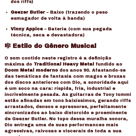
dos riffs)
Geezer Butler
– Baixo (trazendo o peso
esmagador de volta à banda)
Vinny Appice
– Bateria (com sua pegada
técnica, seca e devastadora)
🎼 Estilo do Gênero Musical
O som contido neste registro é a definição
máxima do
Traditional Heavy Metal
fundido ao
Doom Metal moderno
dos anos 90. Afastando-se
das temáticas de fantasia com magos e bruxas
dos discos anteriores com Dio, a sonoridade aqui
é um soco na cara: ríspida, fria, industrial e
incrivelmente pesada. As guitarras de Tony Iommi
estão afinadas em tons baixíssimos, gerando riffs
arrastados, densos e opressores, perfeitamente
sincronizados ao baixo distorcido e proeminente
de Geezer Butler. No topo dessa muralha sonora,
Dio entrega uma de suas performances mais
agressivas, raivosas e viscerais de toda a sua