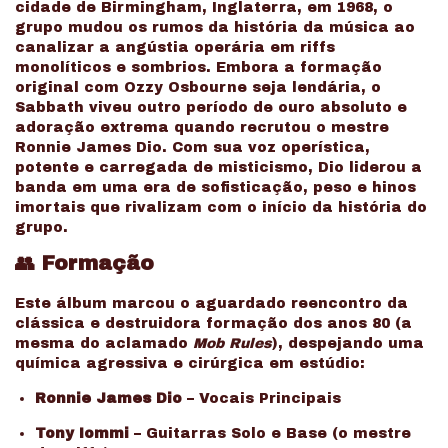
cidade de Birmingham, Inglaterra, em 1968, o
grupo mudou os rumos da história da música ao
canalizar a angústia operária em riffs
monolíticos e sombrios. Embora a formação
original com Ozzy Osbourne seja lendária, o
Sabbath viveu outro período de ouro absoluto e
adoração extrema quando recrutou o mestre
Ronnie James Dio. Com sua voz operística,
potente e carregada de misticismo, Dio liderou a
banda em uma era de sofisticação, peso e hinos
imortais que rivalizam com o início da história do
grupo.
👥 Formação
Este álbum marcou o aguardado reencontro da
clássica e destruidora formação dos anos 80 (a
mesma do aclamado
Mob Rules
), despejando uma
química agressiva e cirúrgica em estúdio:
Ronnie James Dio
– Vocais Principais
Tony Iommi
– Guitarras Solo e Base (o mestre