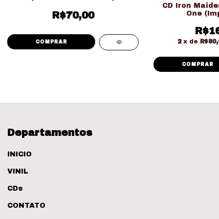
CD Iron Maiden
One (Im
R$70,00
R$16
2
x de
R$80,
Departamentos
INICIO
VINIL
CDs
CONTATO