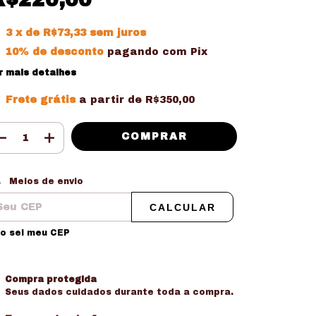
3
x de
R$73,33
sem juros
10% de desconto
pagando com Pix
r mais detalhes
Frete grátis
a partir de
R$350,00
tregas para o CEP:
ALTERAR CEP
Meios de envio
CALCULAR
o sei meu CEP
Compra protegida
Seus dados cuidados durante toda a compra.