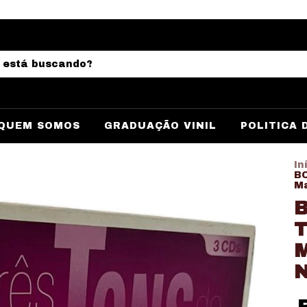
QUEM SOMOS
GRADUAÇÃO VINIL
POLITICA 
In
BO
Ma
B
T
M
N