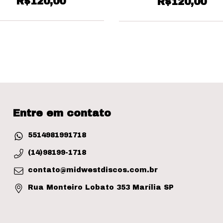
R$120,00
R$120,00
Entre em contato
5514981991718
(14)98199-1718
contato@midwestdiscos.com.br
Rua Monteiro Lobato 353 Marília SP