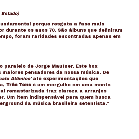
 Estado)
fundamental porque resgata a fase mais
r durante os anos 70. São álbuns que definiram
 tempo, foram raridades encontradas apenas em
o paralelo de Jorge Mautner. Este box
os maiores pensadores da nossa música. De
catu Atômico'
até experimentações que
ta,
Três Tons
é um mergulho em uma mente
nal remasterizada traz clareza a arranjos
er. Um item indispensável para quem busca
derground da música brasileira setentista."