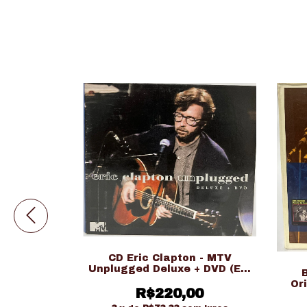
CD Eric Clapton - MTV
 Made In
Unplugged Deluxe + DVD (Ed.
tion (Ed.
Nacional Duplo + DVD)
plo)
Or
R$220,00
00