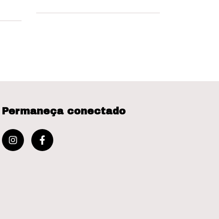
R
2
x de
Permaneça conectado