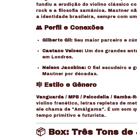
fundiu a erudição do violino clássico
rock e a filosofia xamânica. Mautner n
a identidade brasileira, sempre com um
👥
Perfil e Conexões
Gilberto Gil:
Seu maior parceiro e cúmp
Caetano Veloso:
Um dos grandes entus
em Londres.
Nelson Jacobina:
O fiel escudeiro e 
Mautner por décadas.
🎼
Estilo e Gênero
Vanguarda / MPB / Psicodelia / Samba-
violino frenético, letras repletas de me
ele chama de "Amálgama". É um som qu
tempo primitivo e futurista.
📦
Box: Três Tons de