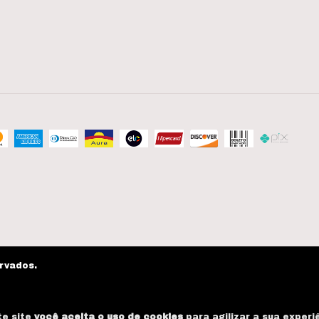
ervados.
te site
você aceita o uso de cookies
para agilizar a sua experi