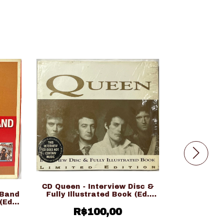
CD Queen - Interview Disc &
Fully Illustrated Book (Ed.
 Band
BOX CD Th
Importado)
(Ed.
Original
R$100,00