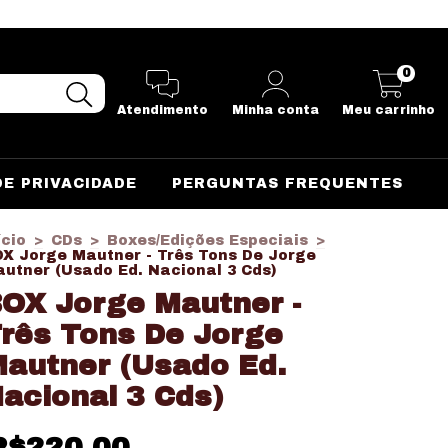
0
Atendimento
Minha conta
Meu carrinho
DE PRIVACIDADE
PERGUNTAS FREQUENTES
ício
>
CDs
>
Boxes/Edições Especiais
>
X Jorge Mautner - Três Tons De Jorge
utner (Usado Ed. Nacional 3 Cds)
OX Jorge Mautner -
rês Tons De Jorge
autner (Usado Ed.
acional 3 Cds)
R$220,00