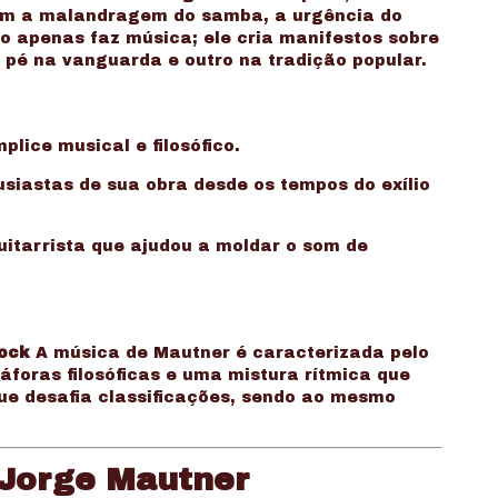
 com a malandragem do samba, a urgência do
ão apenas faz música; ele cria manifestos sobre
 pé na vanguarda e outro na tradição popular.
lice musical e filosófico.
iastas de sua obra desde os tempos do exílio
guitarrista que ajudou a moldar o som de
Rock
A música de Mautner é caracterizada pelo
táforas filosóficas e uma mistura rítmica que
e desafia classificações, sendo ao mesmo
 Jorge Mautner