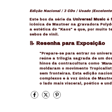
Edição Nacional / 3 CDs / Usado (Excelente
Este box da série da
Universal Music
é 
icônica de Mautner na gravadora Polydo
a estética do "Kaos" e que, por muito
sebos de vinil.
📝
Resenha para Exposição
"Prepare-se para entrar no univers
reúne a trilogia sagrada de um d
hinos da contracultura como
'Mara
moldaram o movimento Tropicalis
sem fronteiras. Esta edição nacio
complexos e à voz única de Mautn
o lado mais visceral, poético e un