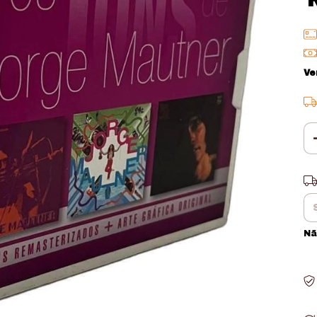
Ve
En
Nã