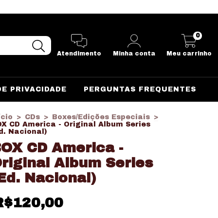
0
Atendimento
Minha conta
Meu carrinho
DE PRIVACIDADE
PERGUNTAS FREQUENTES
ício
>
CDs
>
Boxes/Edições Especiais
>
X CD America - Original Album Series
d. Nacional)
OX CD America -
riginal Album Series
Ed. Nacional)
R$120,00