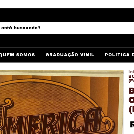
QUEM SOMOS
GRADUAÇÃO VINIL
POLITICA 
In
BO
(E
B
O
(