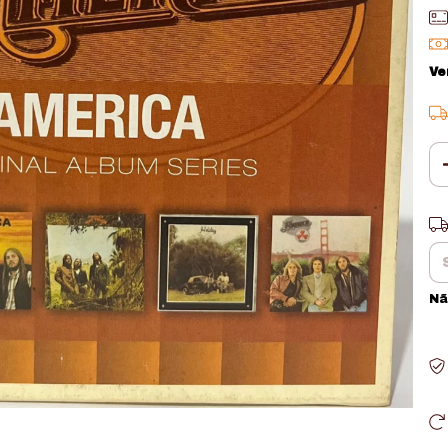
Ve
En
Nã