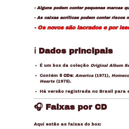
- Alguns podem conter pequenas marcas que
- As caixas acrílicas podem conter riscos 
- Os novos são lacrados e por is
ℹ️ Dados principais
É um box da coleção
Original Album S
Contém
5 CDs
:
America
(1971),
Homeco
Hearts
(1975).
Há versão registrada no Brasil para 
🎧 Faixas por CD
Aqui estão as faixas do box: