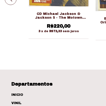
CD Michael Jackson &
iew Disc &
Jackson 5 - The Motown
Book (Ed.
Years (Ed. Nacional Triplo)
Or
o)
R$220,00
00
3
x de
R$73,33
sem juros
Departamentos
INICIO
VINIL