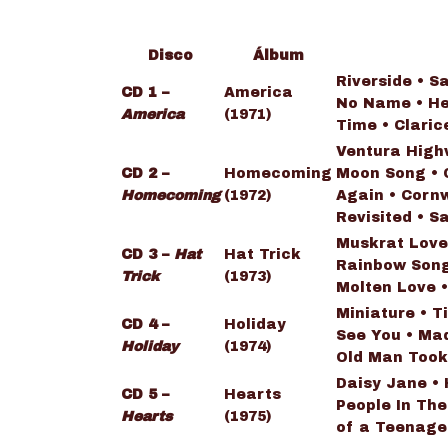
Disco
Álbum
Riverside • S
CD 1 –
America
No Name • Her
America
(1971)
Time • Claric
Ventura Highw
CD 2 –
Homecoming
Moon Song • O
Homecoming
(1972)
Again • Cornw
Revisited • S
Muskrat Love
CD 3 –
Hat
Hat Trick
Rainbow Song 
Trick
(1973)
Molten Love •
Miniature • T
CD 4 –
Holiday
See You • Mad
Holiday
(1974)
Old Man Took 
Daisy Jane • 
CD 5 –
Hearts
People In Th
Hearts
(1975)
of a Teenager