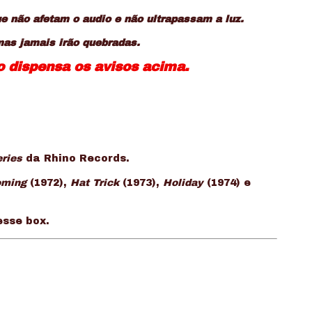
 não afetam o audio e não ultrapassam a luz.
mas jamais irão quebradas.
so dispensa os avisos acima.
eries
da Rhino Records.
ming
(1972),
Hat Trick
(1973),
Holiday
(1974) e
esse box.