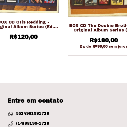
BOX CD Otis Redding -
BOX CD The Doobie Broth
iginal Album Series (Ed.
Original Album Series (
Nacional)
Nacional)
R$120,00
R$180,00
2
x de
R$90,00
sem juro
Entre em contato
5514981991718
(14)98199-1718