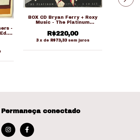
BOX CD Bryan Ferry + Roxy
Music - The Platinum
BOX CD Bo
Collection 3 CD Set (Ed.
ers -
- Origina
Nacional Triplo)
R$220,00
Ed.
R
3
x de
R$73,33
sem juros
s
Permaneça conectado