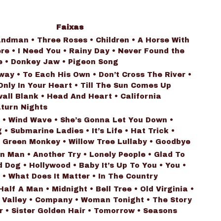
Faixas
andman • Three Roses • Children • A Horse With
e • I Need You • Rainy Day • Never Found the
e • Donkey Jaw • Pigeon Song
ay • To Each His Own • Don’t Cross The River •
nly In Your Heart • Till The Sun Comes Up
all Blank • Head And Heart • California
aturn Nights
 • Wind Wave • She’s Gonna Let You Down •
• Submarine Ladies • It’s Life • Hat Trick •
 Green Monkey • Willow Tree Lullaby • Goodbye
in Man • Another Try • Lonely People • Glad To
 Dog • Hollywood • Baby It’s Up To You • You •
• What Does It Matter • In The Country
Half A Man • Midnight • Bell Tree • Old Virginia •
e Valley • Company • Woman Tonight • The Story
 • Sister Golden Hair • Tomorrow • Seasons